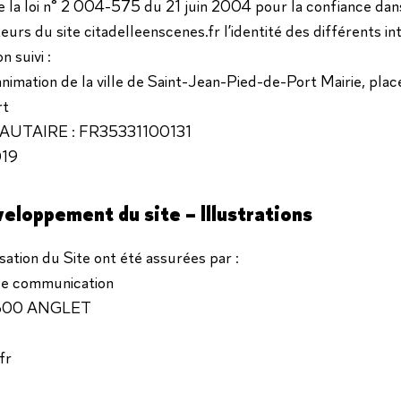
 de la loi n° 2 004-575 du 21 juin 2004 pour la confiance da
ateurs du site citadelleenscenes.fr l’identité des différents 
n suivi :
’animation de la ville de Saint-Jean-Pied-de-Port Mairie, pl
rt
TAIRE : FR35331100131
019
eloppement du site – Illustrations
isation du Site ont été assurées par :
 communication
64600 ANGLET
fr